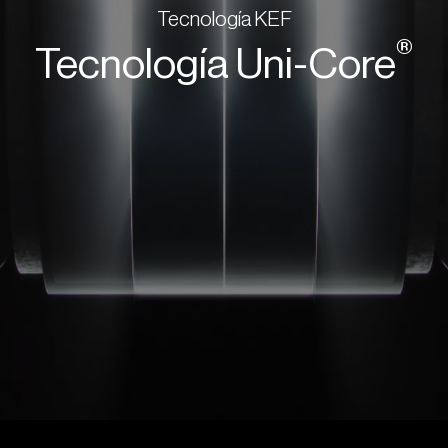
Tecnología KEF
®
Tecnología Uni-Core