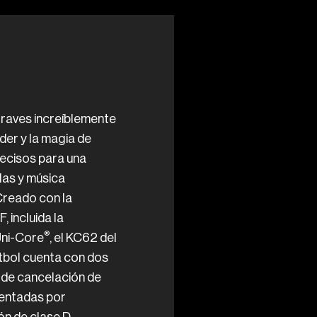
raves increíblemente
er y la magia de
ecisos para una
ulas y música
Creado con la
, incluida la
®
Uni-Core
, el KC62 del
tbol cuenta con dos
 de cancelación de
mentadas por