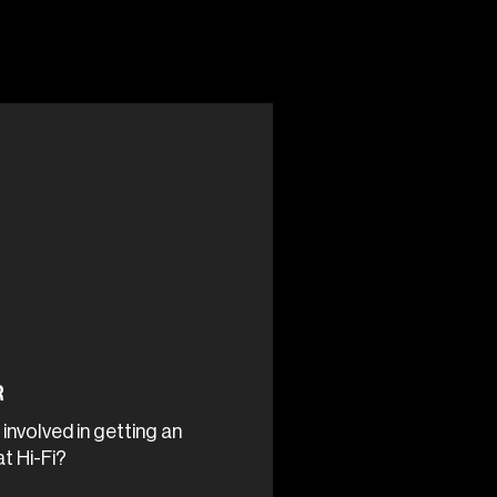
R
involved in getting an
t Hi-Fi?