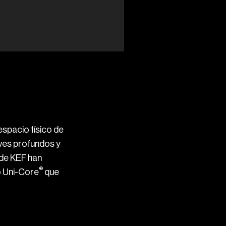
spacio físico de
ves profundos y
 de KEF han
®
o Uni-Core
que