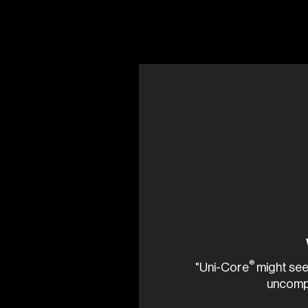
®
"Uni-Core
might seem
uncompr