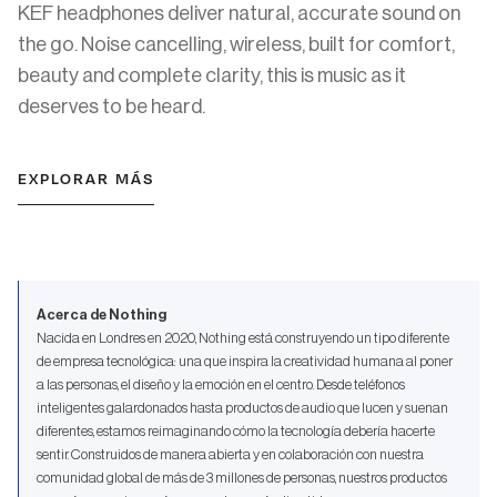
KEF headphones deliver natural, accurate sound on
the go. Noise cancelling, wireless, built for comfort,
beauty and complete clarity, this is music as it
deserves to be heard.
EXPLORAR MÁS
Acerca de Nothing
Nacida en Londres en 2020, Nothing está construyendo un tipo diferente
de empresa tecnológica: una que inspira la creatividad humana al poner
a las personas, el diseño y la emoción en el centro. Desde teléfonos
inteligentes galardonados hasta productos de audio que lucen y suenan
diferentes, estamos reimaginando cómo la tecnología debería hacerte
sentir. Construidos de manera abierta y en colaboración con nuestra
comunidad global de más de 3 millones de personas, nuestros productos