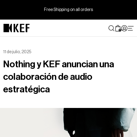
Ir
directamente
Free Shipping on all orders
al
contenido
0
11 de julio, 2025
Nothing y KEF anuncian una
colaboración de audio
estratégica