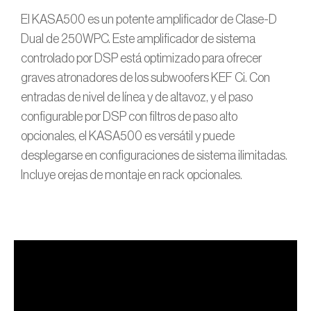
El KASA500 es un potente amplificador de Clase-D
Dual de 250WPC. Este amplificador de sistema
controlado por DSP está optimizado para ofrecer
graves atronadores de los subwoofers KEF Ci. Con
entradas de nivel de línea y de altavoz, y el paso
configurable por DSP con filtros de paso alto
opcionales, el KASA500 es versátil y puede
desplegarse en configuraciones de sistema ilimitadas.
Incluye orejas de montaje en rack opcionales.