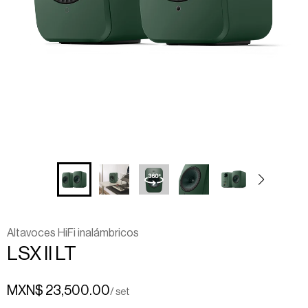
Altavoces HiFi inalámbricos
LSX
II
LT
MXN$ 23,500.00
/ set