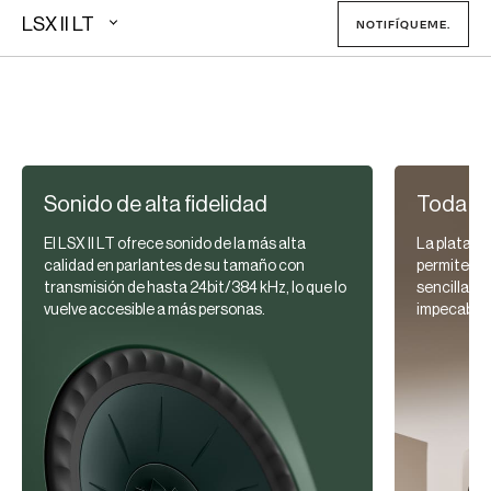
LSX II LT
NOTIFÍQUEME.
Sonido de alta fidelidad
Toda la
El LSX II LT ofrece sonido de la más alta
La platafo
calidad en parlantes de su tamaño con
permite qu
transmisión de hasta 24bit/384 kHz, lo que lo
sencilla y 
vuelve accesible a más personas.
impecable.