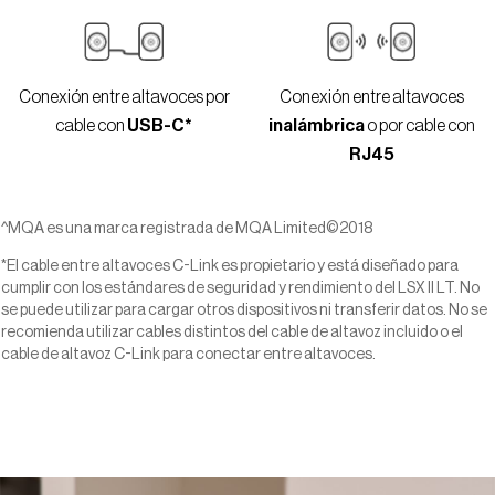
Conexión entre altavoces por
Conexión entre altavoces
cable con
USB-C*
inalámbrica
o por cable con
RJ45
^MQA es una marca registrada de MQA Limited©2018
*El cable entre altavoces C-Link es propietario y está diseñado para
cumplir con los estándares de seguridad y rendimiento del LSX II LT. No
se puede utilizar para cargar otros dispositivos ni transferir datos. No se
recomienda utilizar cables distintos del cable de altavoz incluido o el
cable de altavoz C-Link para conectar entre altavoces.