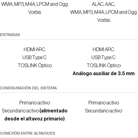
WMA, MP3, M4A, LPCM and Ogg
ALAC, AAC,
Vorbis
WMA, MP3, M4A, LPCM and Ogg
Vorbis
ENTRADAS
HDMI ARC
HDMI ARC
USB Type C
USB Type C
TOSLINK Óptico
TOSLINK Óptico
Análogo auxiliar de 3.5 mm
CONFIGURACIÓN DEL SISTEMA
Primario activo
Primario activo
Secundario activo
(alimentado
Secundario activo
desde el altavoz primario)
CONEXIÓN ENTRE ALTAVOCES